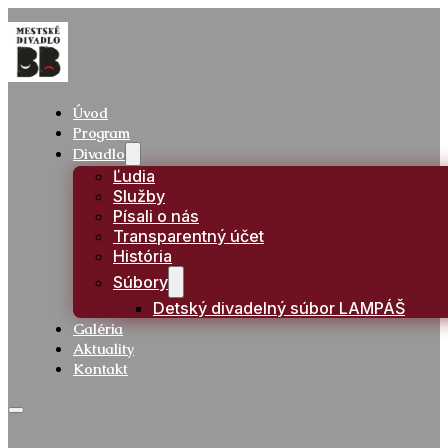
Úvod
Program
Divadlo
Ľudia
Služby
Písali o nás
Transparentný účet
História
Súbory
Detský divadelný súbor LAMPÁŠ
Galéria
Aktuality
Kontakt