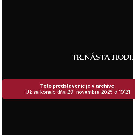
TRINÁSTA HODINA 
Toto predstavenie je v archíve.
Už sa konalo dňa 29. novembra 2025 o 19:21