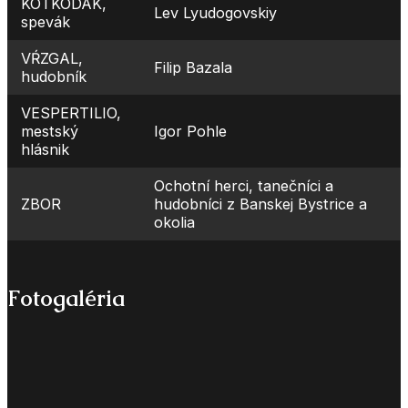
KOTKODÁK,
Lev Lyudogovskiy
spevák
VŔZGAL,
Filip Bazala
hudobník
VESPERTILIO,
mestský
Igor Pohle
hlásnik
Ochotní herci, tanečníci a
ZBOR
hudobníci z Banskej Bystrice a
okolia
Fotogaléria