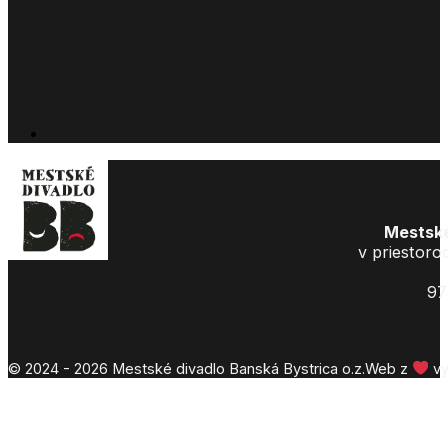
Mestské
v priestoro
97
© 2024 - 2026 Mestské divadlo Banská Bystrica o.z.
Web z
vy