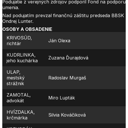
Podujatie z verejných zdrojov podporil Fond na podporu
umenia.
Nad podujatím prevzal finančnú záštitu predseda BBSK
Ondrej Lunter.
OSOBY A OBSADENIE
KRIVOSÚD,
Ján Olexa
richtár
KUDRLINKA,
Zuzana Ďurajdová
jeho kuchárka
ULAP,
mestský
Radoslav Murgaš
strážnik
ZAMOTAL,
Miro Lupták
advokát
HVÍZDALKA,
Silvia Kováčiková
krčmárka