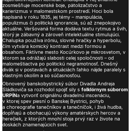
zosmiešňuje mocenské boje, pätolizačstvo a
karierizmus v malomestskom prostredí. Hoci bola
napísaná v roku 1835, jej témy – manipulácia,
populizmus či politická ignorancia, sú až znepokojivo
aktuálne. Veršovaná forma dodáva textu rytmus a švih,
ktorý je zábavný a zároveň intelektuálne stimulujúci.
Chalupka používa iróniu, slovné hračky a hyperbolu,
čím vytvára komický kontrast medzi formou a
obsahom. Fiktívne mesto Kocúrkovo je mikrosvetom, v
ktorom sa odrážajú slabosti celej spoločnosti – od
malomeštiactva po politickú negramotnosť. Dnešný
divák si v postavách a situáciách ľahko nájde paralely s
vlastným okolím a so súčasnosťou.
Obnovený banskobystrický súbor Divadla Andreja
Sládkoviča sa rozhodol spojiť sily s
folklórnym súborom
URPÍN
a vytvoriť originálnu divadelnú inscenáciu,
v ktorej spev piesní o Banskej Bystrici, pohyb
a choreografie tanečníkov a tanečníčok, i živá hudba,
dopĺňajú a obohacujú výkony amatérskych hercov a
herečiek, z ktorých mnohí stoja prvý raz v živote na
doskách znamenajúcich svet.