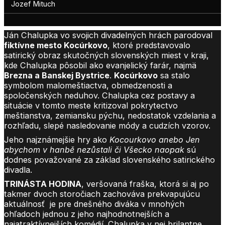
Jozef Mituch
Ján Chalupka vo svojich divadelných hrách parodoval
fiktívne mesto Kocúrkovo
, ktoré predstavovalo
satirický obraz skutočných slovenských miest v kraji,
kde Chalupka pôsobil ako evanjelický farár, najmä
Brezna a Banskej Bystrice
.
Kocúrkovo
sa stalo
symbolom malomeštiactva, obmedzenosti a
spoločenských neduhov. Chalupka cez postavy a
situácie v tomto meste kritizoval pokrytectvo
meštianstva, zemiansku pýchu, nedostatok vzdelania a
rozhľadu, slepé nasledovanie módy a cudzích vzorov.
Jeho najznámejšie hry ako
Kocourkovo anebo Jen
abychom v hanb
ě
nez
ů
stali
č
i Všecko naopak
sú
dodnes považované za základ slovenského satirického
divadla.
TRINÁSTA HODINA
, veršovaná fraška, ktorá si aj po
takmer dvoch storočiach zachováva prekvapujúcu
aktuálnosť je pre dnešného diváka v mnohých
ohľadoch jednou z jeho najhodnotnejších a
najatraktívnejších komédií. Chalupka v nej brilantne