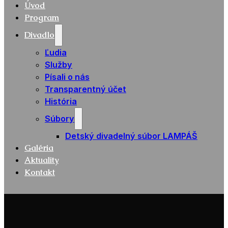
Úvod
Program
Divadlo
Ľudia
Služby
Písali o nás
Transparentný účet
História
Súbory
Detský divadelný súbor LAMPÁŠ
Galéria
Aktuality
Kontakt