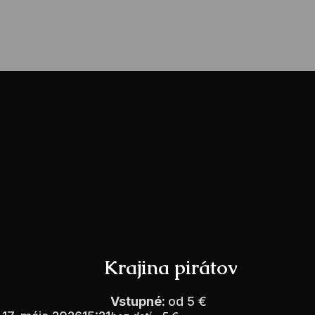
Krajina pirátov
Vstupné:
od 5 €