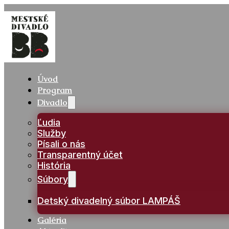
Úvod
Program
Divadlo
Ľudia
Služby
Písali o nás
Transparentný účet
História
Súbory
Detský divadelný súbor LAMPÁŠ
Galéria