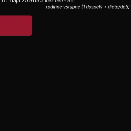
17. mája 2026
15:21
bez detí - 5 €
rodinné vstupné (1 dospelý + dieťa/deti) 