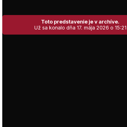
Toto predstavenie je v archíve.
Už sa konalo dňa 17. mája 2026 o 15:21