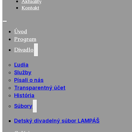
Aktuality
Kontakt
Úvod
Program
Divadlo
Ľudia
Služby
Písali o nás
Transparentný účet
História
Súbory
Detský divadelný súbor LAMPÁŠ