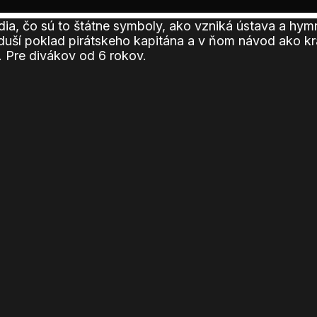
vedia, čo sú to štátne symboly, ako vzniká ústava a hy
h duší poklad pirátskeho kapitána a v ňom návod ako kra
 Pre divákov od 6 rokov.